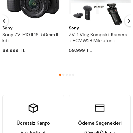
Sony
Sony
Sony ZV-E10 II 16-50mm II
ZV-1 Vlog Kompakt Kamera
kiti
+ ECMW2B Mikrofon +
GPVPT2BT Bluetooth El
69.999
TL
59.999
TL
Tutamacı
Ücretsiz Kargo
Ödeme Seçenekleri
Hızlı Teslimat
Güvenli Ödeme