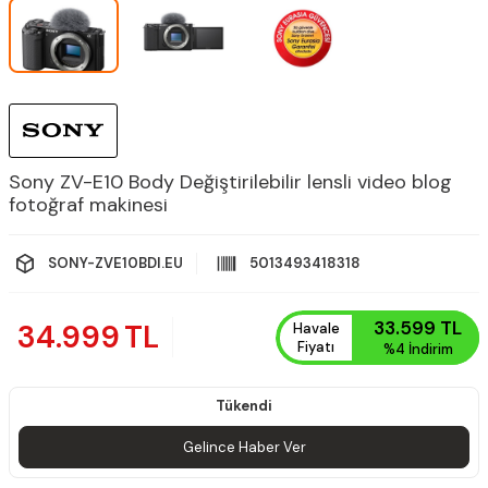
Sony ZV-E10 Body Değiştirilebilir lensli video blog
fotoğraf makinesi
SONY-ZVE10BDI.EU
5013493418318
33.599
TL
34.999
TL
Havale
Fiyatı
%4
İndirim
Tükendi
Gelince Haber Ver