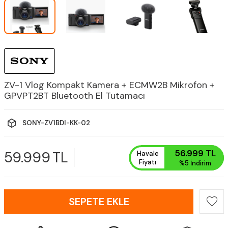
ZV-1 Vlog Kompakt Kamera + ECMW2B Mikrofon +
GPVPT2BT Bluetooth El Tutamacı
SONY-ZV1BDI-KK-02
56.999
TL
59.999
TL
Havale
Fiyatı
%5
İndirim
SEPETE EKLE