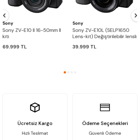
Sony
Sony
Sony ZV-E10 II 16-50mm II
Sony ZV-E10L (SELP1650
kiti
Lens-kit) Değiştirilebilir lensli
Kamera
69.999
TL
39.999
TL
Ücretsiz Kargo
Ödeme Seçenekleri
Hızlı Teslimat
Güvenli Ödeme