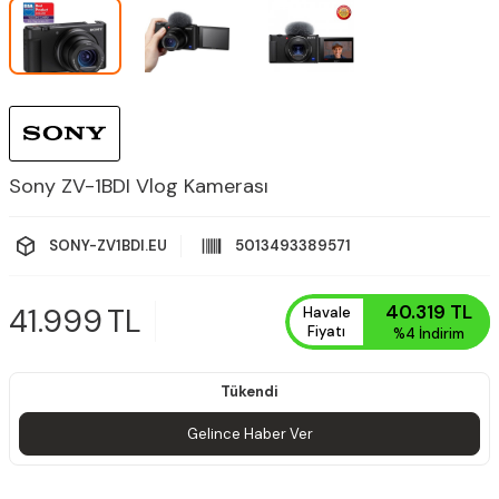
Sony ZV-1BDI Vlog Kamerası
SONY-ZV1BDI.EU
5013493389571
40.319
TL
41.999
TL
Havale
Fiyatı
%4
İndirim
Tükendi
Gelince Haber Ver