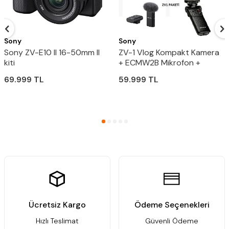
Sony
Sony
Sony ZV-E10 II 16-50mm II
ZV-1 Vlog Kompakt Kamera
kiti
+ ECMW2B Mikrofon +
GPVPT2BT Bluetooth El
69.999
TL
59.999
TL
Tutamacı
Ücretsiz Kargo
Ödeme Seçenekleri
Hızlı Teslimat
Güvenli Ödeme