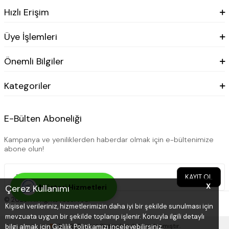
Hızlı Erişim
Üye İşlemleri
Önemli Bilgiler
Kategoriler
E-Bülten Aboneliği
Kampanya ve yeniliklerden haberdar olmak için e-bültenimize
abone olun!
KAYIT OL
X
Çerez Kullanımı
Müşteri Hizmetleri
© 2025. All rights reserved.
Kişisel verileriniz, hizmetlerimizin daha iyi bir şekilde sunulması için
mevzuata uygun bir şekilde toplanıp işlenir. Konuyla ilgili detaylı
T
-Soft
E-Ticaret
Sistemleriyle Hazırlanmıştır.
bilgi almak için Gizlilik Politikamızı inceleyebilirsiniz.