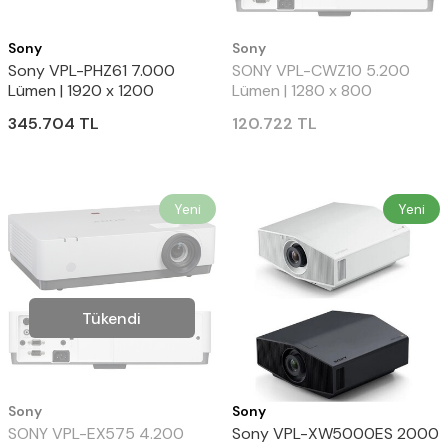
Sony
Sony
Sony VPL-PHZ61 7.000
SONY VPL-CWZ10 5.200
Lümen | 1920 x 1200
Lümen | 1280 x 800
çözünürlük / 4096/60p
çözünürlük | Lazer teknolojisi
345.704
TL
120.722
TL
desteği | Lazer teknolojisi ile
ile 20.000 Saat
20.000 Saat Projeksiyon
Yeni
Yeni
Tükendi
Sony
Sony
SONY VPL-EX575 4.200
Sony VPL-XW5000ES 2000