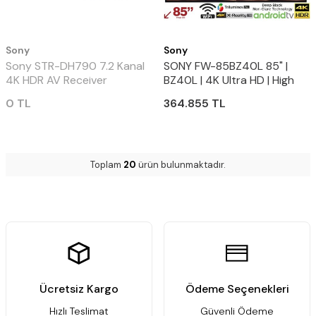
Sony
Sony
Sony STR-DH790 7.2 Kanal
SONY FW-85BZ40L 85" |
4K HDR AV Receiver
BZ40L | 4K Ultra HD | High
Dynamic Range (HDR) |
0
TL
364.855
TL
Smart (Android)
Toplam
20
ürün bulunmaktadır.
Ücretsiz Kargo
Ödeme Seçenekleri
Hızlı Teslimat
Güvenli Ödeme