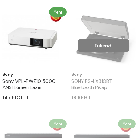
Yeni
Tükendi
Sony
Sony
Sony VPL-PWZ10 5000
SONY PS-LX310BT
ANSI Lümen Lazer
Bluetooth Pikap
Projeksiyon
147.500
TL
18.999
TL
Yeni
Yeni