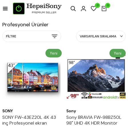
0
0
Profesyonel Ürünler
FILTRE
Yeni
Yeni
SONY
Sony
SONY FW-43EZ20L 4K 43
Sony BRAVIA FW-98BZ50L
inç Profesyonel ekran
98" UHD 4K HDR Monitör