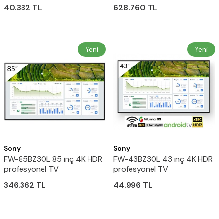
40.332
TL
628.760
TL
Yeni
Yeni
Sony
Sony
FW-85BZ30L 85 inç 4K HDR
FW-43BZ30L 43 inç 4K HDR
profesyonel TV
profesyonel TV
346.362
TL
44.996
TL