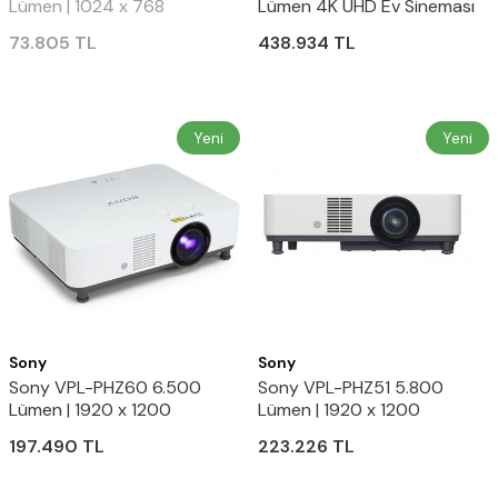
Lümen | 1024 x 768
Lümen 4K UHD Ev Sineması
çözünürlük | 10.000 SAAT
Lazer SXRD Projektör
73.805
TL
438.934
TL
Lamba Ömrü
Yeni
Yeni
Sony
Sony
Sony VPL-PHZ60 6.500
Sony VPL-PHZ51 5.800
Lümen | 1920 x 1200
Lümen | 1920 x 1200
çözünürlük / 3840 x 2160
çözünürlük / 4096/60p
197.490
TL
223.226
TL
4K/30p desteği | Lazer
desteği | Lazer teknolojisi
Projeksiyon
Projeksiyon