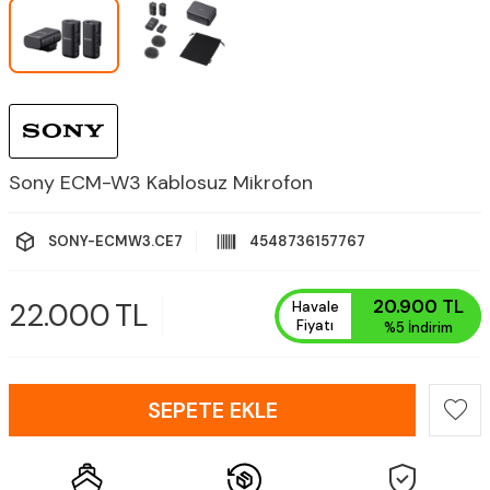
Sony ECM-W3 Kablosuz Mikrofon
SONY-ECMW3.CE7
4548736157767
20.900
TL
22.000
TL
Havale
Fiyatı
%5
İndirim
SEPETE EKLE