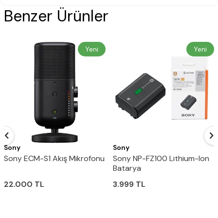
Benzer Ürünler
Yeni
Yeni
Sony
Sony
Sony ECM-S1 Akış Mikrofonu
Sony NP-FZ100 Lithium-Ion
Batarya
22.000
TL
3.999
TL